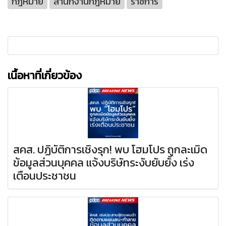
กฎหมาย
สำนักงานกฎหมาย
ราชการ
เนื้อหาที่เกี่ยวข้อง
สคส. ปฏิบัติการเชิงรุก! พบ โฮมโปร ถูกละเมิด
ข้อมูลส่วนบุคคล แจ้งบริษัทระงับยับยั้ง เร่ง
เตือนประชาชน