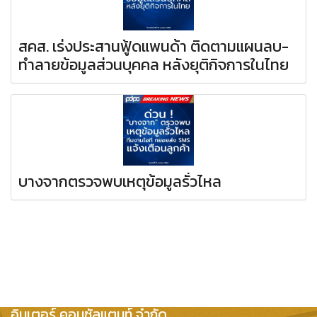
สคส. เร่งประสานฟู้ดแพนด้า ติดตามแผนลบ-
ทำลายข้อมูลส่วนบุคคล หลังยุติกิจการในไทย
บางจากตรวจพบเหตุข้อมูลรั่วไหล
บริษัท กฎหมายและธุรกิจ
อินเตอร์ คอนซัลแตนท์ จำกัด