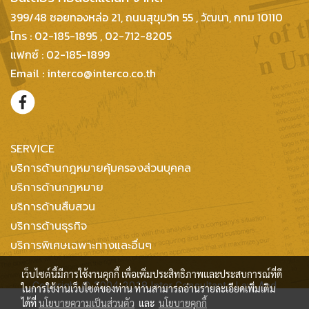
399/48 ซอยทองหล่อ 21, ถนนสุขุมวิท 55 , วัฒนา, กทม 10110
โทร : 02-185-1895 , 02-712-8205
แฟกซ์ : 02-185-1899
Email : interco@interco.co.th
SERVICE
บริการด้านกฎหมายคุ้มครองส่วนบุคคล
บริการด้านกฏหมาย
บริการด้านสืบสวน
บริการด้านธุรกิจ
บริการพิเศษเฉพาะทางและอื่นๆ
เว็บไซต์นี้มีการใช้งานคุกกี้ เพื่อเพิ่มประสิทธิภาพและประสบการณ์ที่ดี
Copyright @ 2004-2018 Inter Consultants Law And
ในการใช้งานเว็บไซต์ของท่าน ท่านสามารถอ่านรายละเอียดเพิ่มเติม
ได้ที่
นโยบายความเป็นส่วนตัว
และ
นโยบายคุกกี้
Business Ltd. All Right reserved.