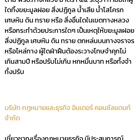
ใดทิ้งขยะมูลฝอย สิ่งปฏิกูล น้ำเสีย น้ำโสโครก
เศษหิน ดิน ทราย หรือ สิ่งอื่นใดในเขตทางหลวง
หรือกระทำด้วยประการใดๆ เป็นเหตุให้ขยะมูลฝอย
สิ่งปฏิกูล เศษหิน ดิน ทราย ตกหล่นบนทางจราจร
หรือไหล่ทาง ผู้ใดฝ่าฝืนต้องระวางโทษจำคุกไม่
เกินสามปี หรือปรับไม่เกิน หกหมื่นบาท หรือทั้งจำ
ทั้งปรับ
บริษัท กฎหมายและธุรกิจ อินเตอร์ คอนซัลแตนท์
จำกัด
เชี่ยวชาญเรื่องกฎหมายธุรกิจ มีประสบการณ์