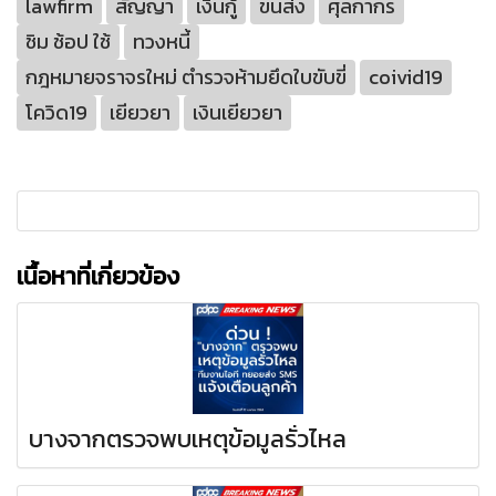
lawfirm
สัญญา
เงินกู้
ขนส่ง
ศุลกากร
ชิม ช้อป ใช้
ทวงหนี้
กฎหมายจราจรใหม่ ตำรวจห้ามยึดใบขับขี่
coivid19
โควิด19
เยียวยา
เงินเยียวยา
เนื้อหาที่เกี่ยวข้อง
บางจากตรวจพบเหตุข้อมูลรั่วไหล