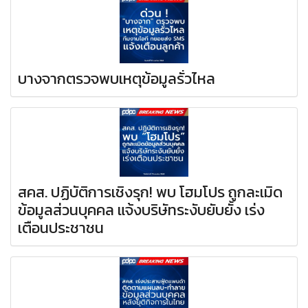
บางจากตรวจพบเหตุข้อมูลรั่วไหล
สคส. ปฏิบัติการเชิงรุก! พบ โฮมโปร ถูกละเมิด
ข้อมูลส่วนบุคคล แจ้งบริษัทระงับยับยั้ง เร่ง
เตือนประชาชน