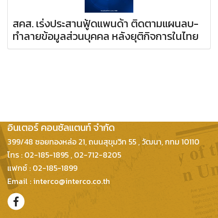
สคส. เร่งประสานฟู้ดแพนด้า ติดตามแผนลบ-
ทำลายข้อมูลส่วนบุคคล หลังยุติกิจการในไทย
บริษัท กฎหมายและธุรกิจ
อินเตอร์ คอนซัลแตนท์ จำกัด
399/48 ซอยทองหล่อ 21, ถนนสุขุมวิท 55 , วัฒนา, กทม 10110
โทร : 02-185-1895 , 02-712-8205
แฟกซ์ : 02-185-1899
Email : interco@interco.co.th