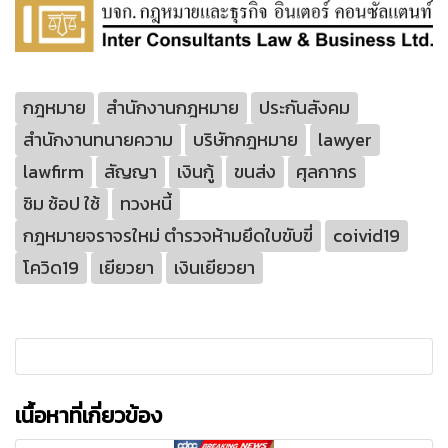
กฎหมาย
สำนักงานกฎหมาย
ประกันสังคม
สำนักงานทนายความ
บริษัทกฎหมาย
lawyer
lawfirm
สัญญา
เงินกู้
ขนส่ง
ศุลกากร
ชิม ช้อป ใช้
ทวงหนี้
กฎหมายจราจรใหม่ ตำรวจห้ามยึดใบขับขี่
coivid19
โควิด19
เยียวยา
เงินเยียวยา
เนื้อหาที่เกี่ยวข้อง