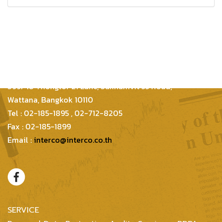
Inter Consultants Law And Business Co.,Ltd
399/48 Thonglor 21 Lane, Sukhumvit 55 Road,
Wattana, Bangkok 10110
Tel : 02-185-1895 , 02-712-8205
Fax : 02-185-1899
Email :
interco@interco.co.th
SERVICE