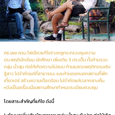
ศธ.เผย ครม.ไฟเขียวแก้ไขร่างกฎกระทรวงคุมความ
ประพฤตินักเรียน นักศึกษา เพิ่มเติม 3 ประเด็น ทั้งห้ามรวม
กลุ่ม มั่วสุม ก่อให้เกิดความไม่สงบ ห้ามแสดงพฤติกรรมเชิง
ชู้สาว ไม่จำกัดแค่ที่สาธารณะ และห้ามออกนอกสถานที่พัก
เที่ยวเตร่ สร้างความเดือดร้อน ไม่จำกัดแค่เวลากลางคืน
หวังเป็นเครื่องมือสถานศึกษากำหนดระเบียบควบคุม
โดยสาระสำคัญที่แก้ไข ดังนี้