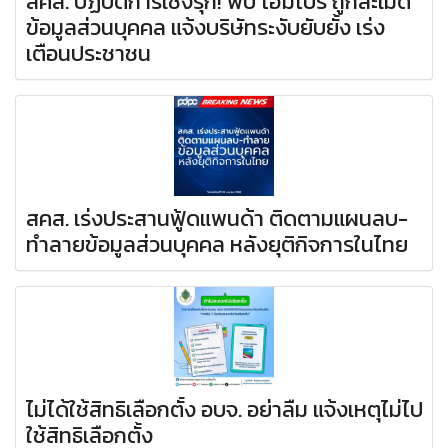
สคส. ปฏิบัติการเชิงรุก! พบ โฮมโปร ถูกละเมิด
ข้อมูลส่วนบุคคล แจ้งบริษัทระงับยับยั้ง เร่ง
เตือนประชาชน
สคส. เร่งประสานฟู้ดแพนด้า ติดตามแผนลบ-
ทำลายข้อมูลส่วนบุคคล หลังยุติกิจการในไทย
ไม่ได้ใช้สิทธิเลือกตั้ง อบจ. อย่าลืม แจ้งเหตุไม่ไป
ใช้สิทธิเลือกตั้ง