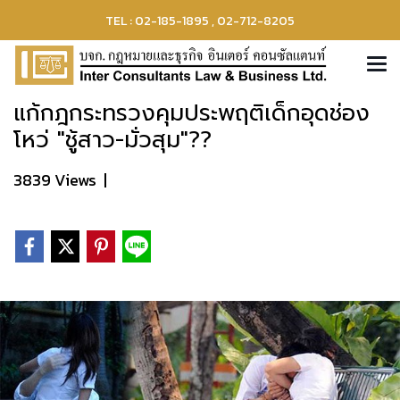
TEL : 02-185-1895 , 02-712-8205
แก้กฎกระทรวงคุมประพฤติเด็กอุดช่อง
โหว่ "ชู้สาว-มั่วสุม"??
3839 Views
|