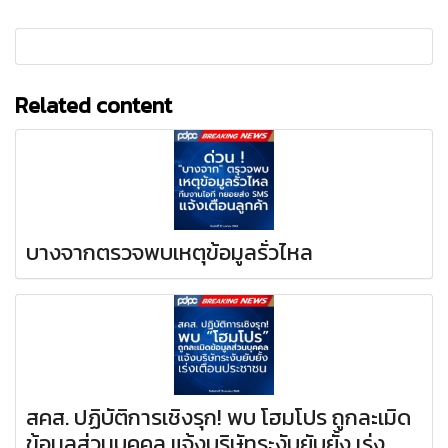
Related content
บางจากตรวจพบเหตุข้อมูลรั่วไหล
สคส. ปฏิบัติการเชิงรุก! พบ โฮมโปร ถูกละเมิด
ข้อมูลส่วนบุคคล แจ้งบริษัทระงับยับยั้ง เร่ง