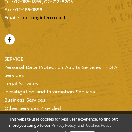
Tel : 02-185-1895 , 02-712-8205
Fax : 02-185-1899
Email :
interco@interco.co.th
SERVICE
Personal Data Protection Audits Services : PDPA
Services
Legal Services
Investigation and Information Services
Business Services
Other Services Provided
This website uses cookies for best user experience, to find out
more you can go to our
Privacy Policy
and
Cookies Policy
Copyright @ 2004-2018 Inter Consultants Law And Business Ltd. All