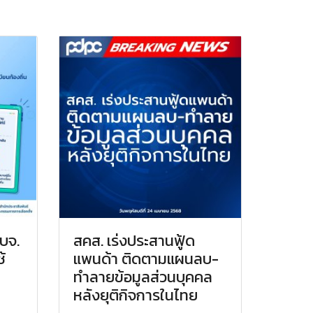
อบจ.
สคส. เร่งประสานฟู้ด
้
แพนด้า ติดตามแผนลบ-
ทำลายข้อมูลส่วนบุคคล
หลังยุติกิจการในไทย