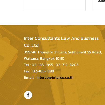
เตื
Inter Consultants Law And Business
Co.,Ltd
399/48 Thonglor 21 Lane, Sukhumvit 55 Road,
Wattana, Bangkok 10110
Tel : 02-185-1895 , 02-712-8205
Fax : 02-185-1899
Email :
interco@interco.co.th