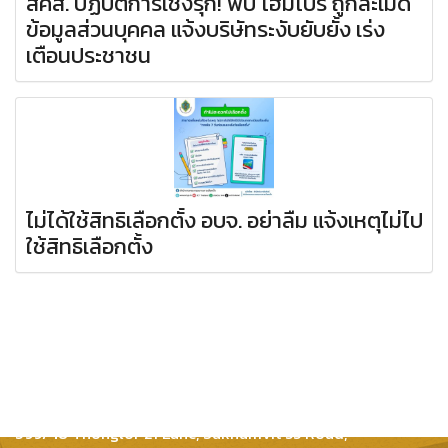
สคส. ปฏิบัติการเชิงรุก! พบ โฮมโปร ถูกละเมิด
ข้อมูลส่วนบุคคล แจ้งบริษัทระงับยับยั้ง เร่ง
เตือนประชาชน
ไม่ได้ใช้สิทธิเลือกตั้ง อบจ. อย่าลืม แจ้งเหตุไม่ไป
ใช้สิทธิเลือกตั้ง
Inter Consultants Law And Business Co.,Ltd
399/48 Thonglor 21 Lane, Sukhumvit 55 Road,