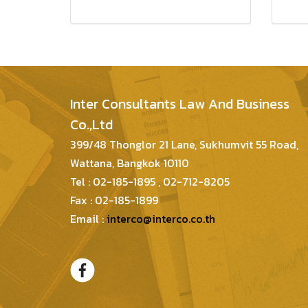
Inter Consultants Law And Business
Co.,Ltd
399/48 Thonglor 21 Lane, Sukhumvit 55 Road,
Wattana, Bangkok 10110
Tel : 02-185-1895 , 02-712-8205
Fax : 02-185-1899
Email :
interco@interco.co.th