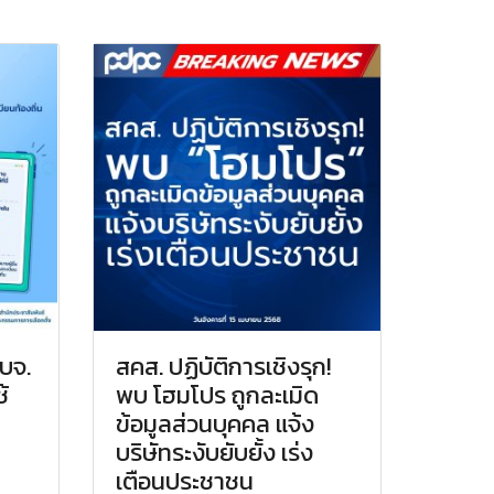
อบจ.
สคส. ปฏิบัติการเชิงรุก!
้
พบ โฮมโปร ถูกละเมิด
ข้อมูลส่วนบุคคล แจ้ง
บริษัทระงับยับยั้ง เร่ง
เตือนประชาชน