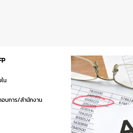
FP
ยใน
กอบการ/สำนักงาน