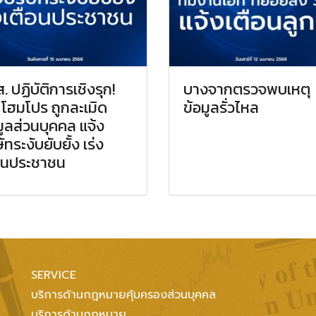
. ปฏิบัติการเชิงรุก!
บางจากตรวจพบเหตุ
โฮมโปร ถูกละเมิด
ข้อมูลรั่วไหล
มูลส่วนบุคคล แจ้ง
ัทระงับยับยั้ง เร่ง
อนประชาชน
SERVICE
บริการด้านกฎหมายคุ้มครองส่วนบุคคล
บริการด้านกฏหมาย