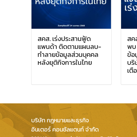
สคส. เร่งประสานฟู้ด
สคส
แพนด้า ติดตามแผนลบ-
พบ 
ทำลายข้อมูลส่วนบุคคล
ข้อ
หลังยุติกิจการในไทย
บริษ
เตื
บริษัท กฎหมายและธุรกิจ
อินเตอร์ คอนซัลแตนท์ จำกัด