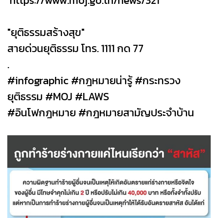
https://www.moj.go.th/news/321
"ยุติธรรมสร้างสุข"
สายด่วนยุติธรรม โทร. 1111 กด 77
.
#infographic #กฎหมายน่ารู้ #กระทรวง
ยุติธรรม #MOJ #LAWS
#อินโฟกฎหมาย #กฎหมายสามัญประจำบ้าน