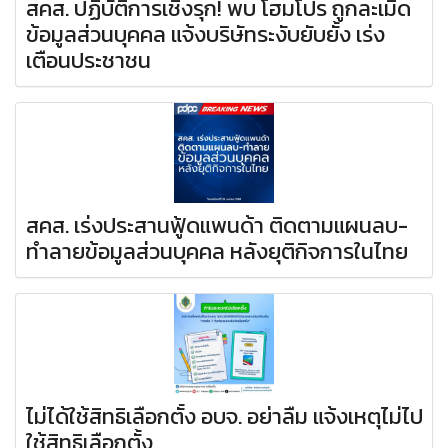
สคส. ปฏิบัติการเชิงรุก! พบ โฮมโปร ถูกละเมิด
ข้อมูลส่วนบุคคล แจ้งบริษัทระงับยับยั้ง เร่ง
เตือนประชาชน
สคส. เร่งประสานฟู้ดแพนด้า ติดตามแผนลบ-
ทำลายข้อมูลส่วนบุคคล หลังยุติกิจการในไทย
ไม่ได้ใช้สิทธิเลือกตั้ง อบจ. อย่าลืม แจ้งเหตุไม่ไป
ใช้สิทธิเลือกตั้ง