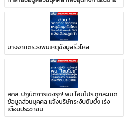
บางจากตรวจพบเหตุข้อมูลรั่วไหล
สคส. ปฏิบัติการเชิงรุก! พบ โฮมโปร ถูกละเมิด
ข้อมูลส่วนบุคคล แจ้งบริษัทระงับยับยั้ง เร่ง
เตือนประชาชน