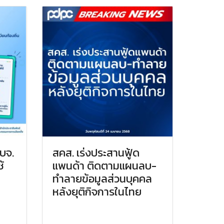
อบจ.
สคส. เร่งประสานฟู้ด
้
แพนด้า ติดตามแผนลบ-
ทำลายข้อมูลส่วนบุคคล
หลังยุติกิจการในไทย