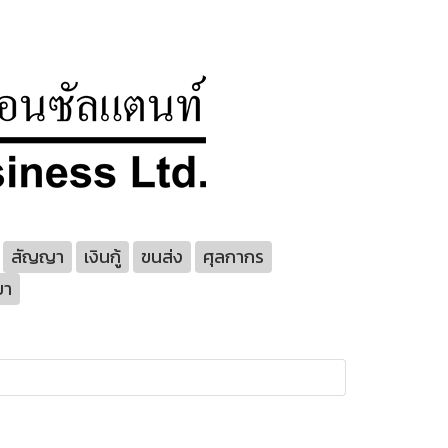
สัญญา
เงินกู้
ขนส่ง
ศุลกากร
ยา