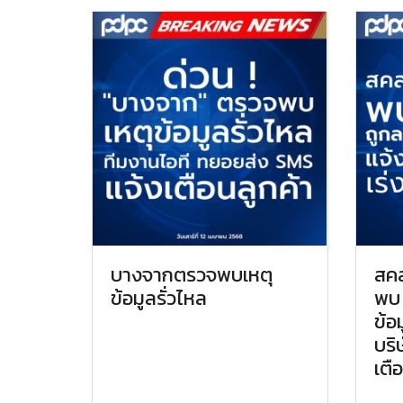
บางจากตรวจพบเหตุ
สคส
ข้อมูลรั่วไหล
พบ 
ข้อ
บริษ
เตื