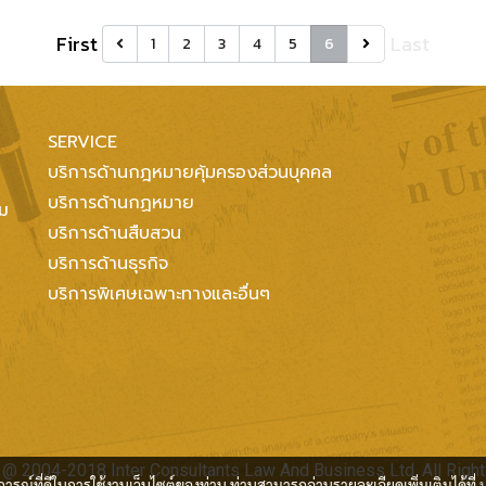
First
Last
1
2
3
4
5
6
SERVICE
บริการด้านกฎหมายคุ้มครองส่วนบุคคล
บริการด้านกฏหมาย
ทม
บริการด้านสืบสวน
บริการด้านธุรกิจ
บริการพิเศษเฉพาะทางและอื่นๆ
 @ 2004-2018 Inter Consultants Law And Business Ltd. All Right
บการณ์ที่ดีในการใช้งานเว็บไซต์ของท่าน ท่านสามารถอ่านรายละเอียดเพิ่มเติมได้ที่