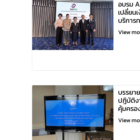
อบรม A
เปลี่ยน
บริการท
View m
บรรยาย
ปฎิบัต
คุ้มครอ
View m