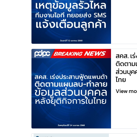
สคส. เร
ติดตาม
ส่วนบุค
ไทย
View m