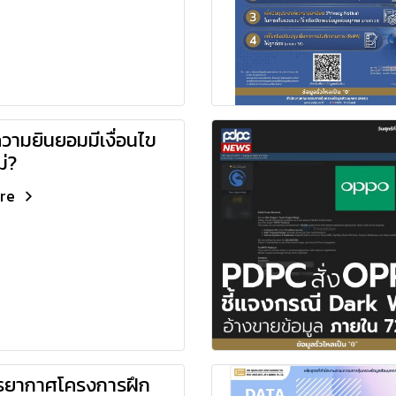
ามยินยอมมีเงื่อนไข​
ม่?
ore
ยากาศโครงการฝึก