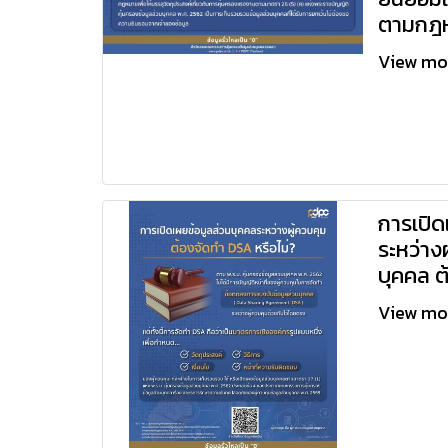
ตามกฎ
View m
การเปิด
ระหว่าง
บุคคล ต
View m