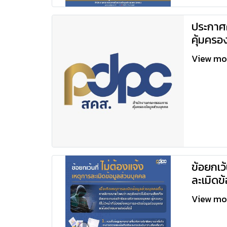
ประกา
คุ้มครอ
View m
ข้อยกเว้
ละเมิดข
View m