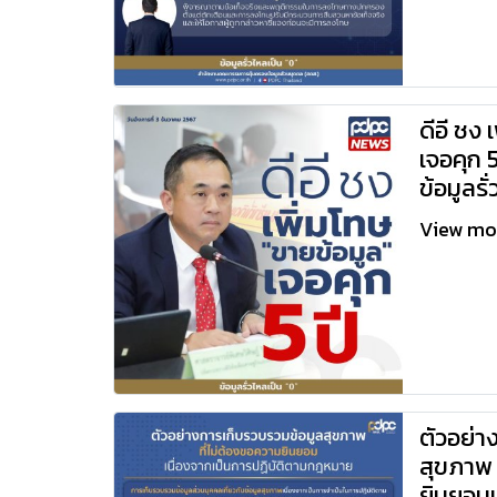
ดีอี ชง 
เจอคุก 5
ข้อมูลร
View m
ตัวอย่า
สุขภาพ 
ยินยอมเ