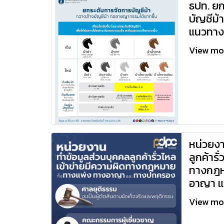
ธปท. ย
บัญชีม้า
แนวทาง
View m
หน่วยงา
ลูกค้ารั
ทางกฎห
อาญา แ
View m