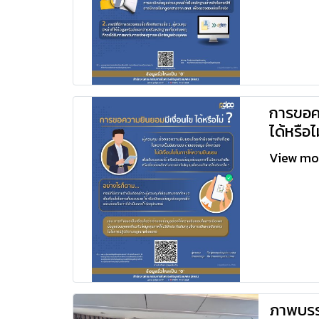
การขอคว
ได้หรือไ
View m
ภาพบรร