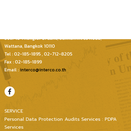
Inter Consultants Law And Business Co.,Ltd
399/48 Thonglor 21 Lane, Sukhumvit 55 Road,
Wattana, Bangkok 10110
Tel : 02-185-1895 , 02-712-8205
Fax : 02-185-1899
Email :
interco@interco.co.th
SERVICE
Personal Data Protection Audits Services : PDPA
Services