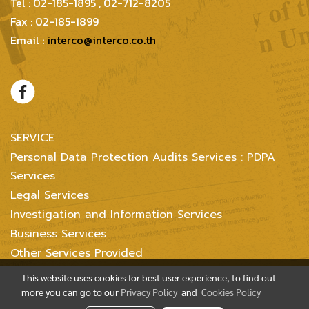
Tel : 02-185-1895 , 02-712-8205
Fax : 02-185-1899
Email :
interco@interco.co.th
SERVICE
Personal Data Protection Audits Services : PDPA
Services
Legal Services
Investigation and Information Services
Business Services
Other Services Provided
This website uses cookies for best user experience, to find out
more you can go to our
Privacy Policy
and
Cookies Policy
Copyright @ 2004-2018 Inter Consultants Law And Business Ltd. All