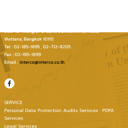
Inter Consultants Law And Business Co.,Ltd
399/48 Thonglor 21 Lane, Sukhumvit 55 Road,
Wattana, Bangkok 10110
Tel : 02-185-1895 , 02-712-8205
Fax : 02-185-1899
Email :
interco@interco.co.th
SERVICE
Personal Data Protection Audits Services : PDPA
Services
Legal Services