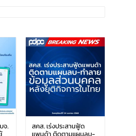
อบจ.
สคส. เร่งประสานฟู้ด
้
แพนด้า ติดตามแผนลบ-