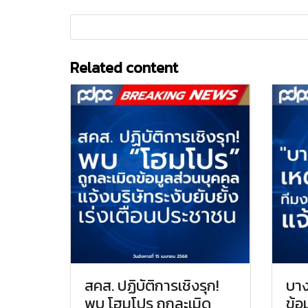
Related content
สคส. ปฏิบัติการเชิงรุก!
บา
พบ โฮมโปร ถูกละเมิด
ข้อ